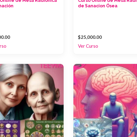
 Online de Mesa Radiónica
Curso Online de Mesa Radi
nación
de Sanacion Ósea
00.00
$25,000.00
rso
Ver Curso