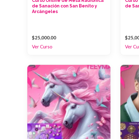
Curso Online de Mesa Radiónica
Curso
de Sanación con San Benito y
de Sa
Arcángeles
$25,000.00
$25,0
Ver Curso
Ver Cu