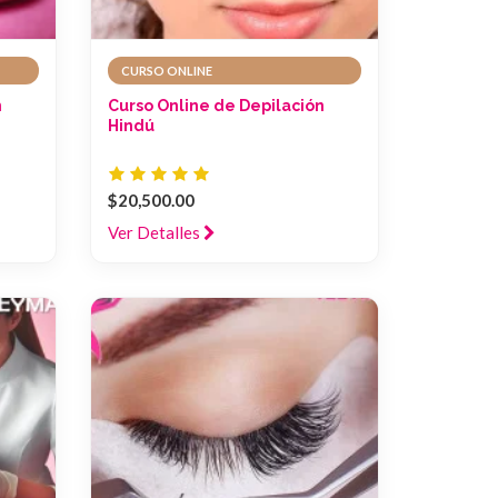
CURSO ONLINE
n
Curso Online de Depilación
Hindú
$20,500.00
Ver Detalles