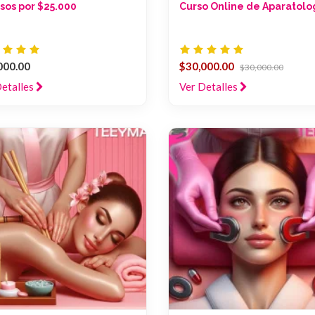
rsos por $25.000
Curso Online de Aparatolo
000.00
$30,000.00
$30,000.00
Detalles
Ver Detalles