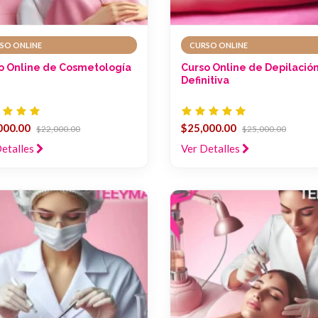
SO ONLINE
CURSO ONLINE
o Online de Cosmetología
Curso Online de Depilació
Definitiva
000.00
$25,000.00
$22,000.00
$25,000.00
Detalles
Ver Detalles