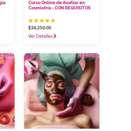
gía
Curso Online de Auxiliar en
Cosmiatría - CON REQUISITOS
$36,250.00
Ver Detalles