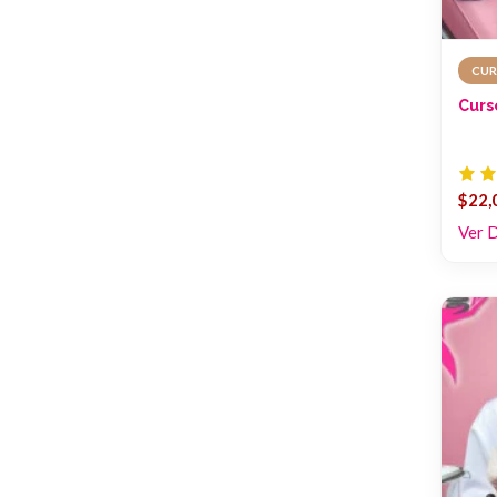
CUR
Curs
$22,
Ver 