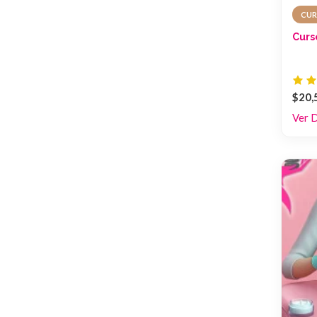
CUR
Curs
$20,
Ver 