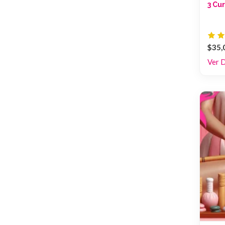
3 Cu
$35,
Ver 