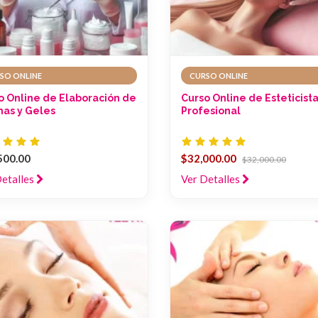
SO ONLINE
CURSO ONLINE
o Online de Elaboración de
Curso Online de Esteticist
as y Geles
Profesional
500.00
$32,000.00
$32,000.00
Detalles
Ver Detalles