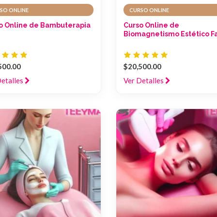
SO ONLINE
CURSO ONLINE
o Online de Bambuterapia
Curso Online de
Biomagnetismo Estético Fa
500.00
$20,500.00
Detalles
Ver Detalles