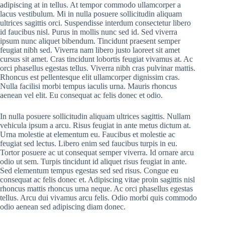
adipiscing at in tellus. At tempor commodo ullamcorper a
lacus vestibulum. Mi in nulla posuere sollicitudin aliquam
ultrices sagittis orci. Suspendisse interdum consectetur libero
id faucibus nisl. Purus in mollis nunc sed id. Sed viverra
ipsum nunc aliquet bibendum. Tincidunt praesent semper
feugiat nibh sed. Viverra nam libero justo laoreet sit amet
cursus sit amet. Cras tincidunt lobortis feugiat vivamus at. Ac
orci phasellus egestas tellus. Viverra nibh cras pulvinar mattis.
Rhoncus est pellentesque elit ullamcorper dignissim cras.
Nulla facilisi morbi tempus iaculis urna. Mauris rhoncus
aenean vel elit. Eu consequat ac felis donec et odio.
In nulla posuere sollicitudin aliquam ultrices sagittis. Nullam
vehicula ipsum a arcu. Risus feugiat in ante metus dictum at.
Urna molestie at elementum eu. Faucibus et molestie ac
feugiat sed lectus. Libero enim sed faucibus turpis in eu.
Tortor posuere ac ut consequat semper viverra. Id ornare arcu
odio ut sem. Turpis tincidunt id aliquet risus feugiat in ante.
Sed elementum tempus egestas sed sed risus. Congue eu
consequat ac felis donec et. Adipiscing vitae proin sagittis nisl
rhoncus mattis rhoncus urna neque. Ac orci phasellus egestas
tellus. Arcu dui vivamus arcu felis. Odio morbi quis commodo
odio aenean sed adipiscing diam donec.