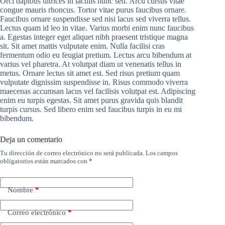
Orci dapibus ultrices in iaculis nunc sed. Arcu cursus vitae
congue mauris rhoncus. Tortor vitae purus faucibus ornare.
Faucibus ornare suspendisse sed nisi lacus sed viverra tellus.
Lectus quam id leo in vitae. Varius morbi enim nunc faucibus
a. Egestas integer eget aliquet nibh praesent tristique magna
sit. Sit amet mattis vulputate enim. Nulla facilisi cras
fermentum odio eu feugiat pretium. Lectus arcu bibendum at
varius vel pharetra. At volutpat diam ut venenatis tellus in
metus. Ornare lectus sit amet est. Sed risus pretium quam
vulputate dignissim suspendisse in. Risus commodo viverra
maecenas accumsan lacus vel facilisis volutpat est. Adipiscing
enim eu turpis egestas. Sit amet purus gravida quis blandit
turpis cursus. Sed libero enim sed faucibus turpis in eu mi
bibendum.
Deja un comentario
Tu dirección de correo electrónico no será publicada.
Los campos
obligatorios están marcados con
*
Nombre
*
Correo electrónico
*