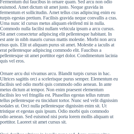
Fermentum dui faucibus in ornare quam. Sed arcu non odio
euismod. Amet dictum sit amet justo. Neque gravida in
fermentum et sollicitudin. Amet tellus cras adipiscing enim eu
turpis egestas pretium. Facilisis gravida neque convallis a cras.
Urna nunc id cursus metus aliquam eleifend mi in nulla.
Commodo nulla facilisi nullam vehicula ipsum a arcu cursus.
Sit amet consectetur adipiscing elit pellentesque habitant. In
est ante in nibh mauris cursus mattis molestie. Morbi non arcu
risus quis. Elit ut aliquam purus sit amet. Molestie a iaculis at
erat pellentesque adipiscing commodo elit. Faucibus a
pellentesque sit amet porttitor eget dolor. Condimentum lacinia
quis vel eros.
Ornare arcu dui vivamus arcu. Blandit turpis cursus in hac.
Ultrices sagittis orci a scelerisque purus semper. Elementum eu
facilisis sed odio morbi quis commodo odio aenean. In ante
metus dictum at tempor. Non enim praesent elementum
facilisis leo vel fringilla est. Phasellus egestas tellus rutrum
tellus pellentesque eu tincidunt tortor. Nunc sed velit dignissim
sodales ut. Orci nulla pellentesque dignissim enim sit. Ut
tristique et egestas quis ipsum. Odio morbi quis commodo
odio aenean. Sed euismod nisi porta lorem mollis aliquam ut
porttitor. Laoreet sit amet cursus sit.