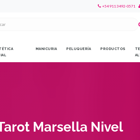
+54 911 3492-0571
TÉTICA
MANICURIA
PELUQUERÍA
PRODUCTOS
TE
CIAL
AL
Tarot Marsella Nivel