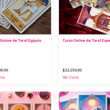
Online de Tarot Egipcio
Curso Online de Tarot Esp
00.00
$22,250.00
rso
Ver Curso