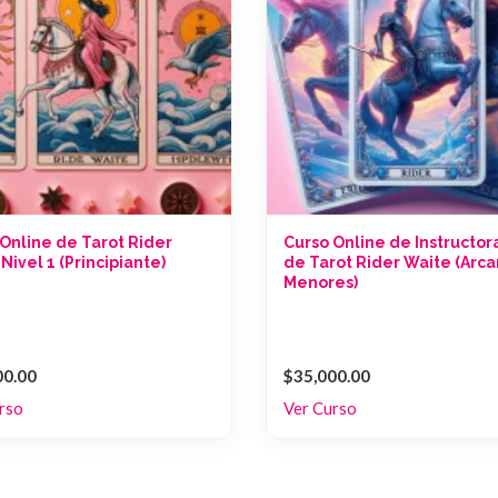
Online de Tarot Rider
Curso Online de Instructo
Nivel 1 (Principiante)
de Tarot Rider Waite (Arc
Menores)
00.00
$35,000.00
rso
Ver Curso