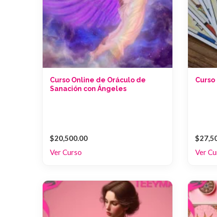
Curso Online de Oráculo de
Curso 
Sanación con Ángeles
$20,500.00
$27,5
Ver Curso
Ver Cu