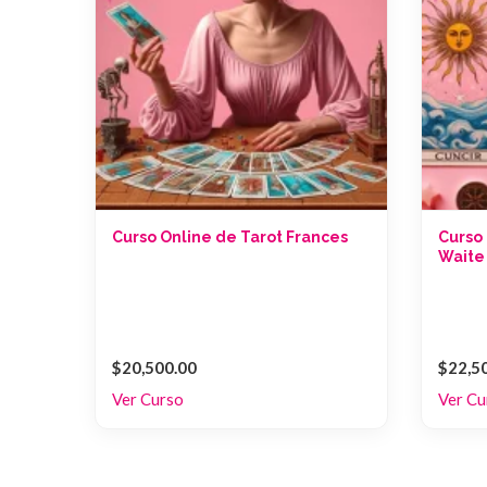
Curso Online de Tarot Frances
Curso 
Waite 
$20,500.00
$22,5
Ver Curso
Ver Cu