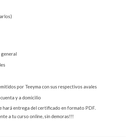
arlos)
n general
les
a emitidos por Teeyma con sus respectivos avales
 cuenta y a domicilio
te hará entrega del certificado en formato PDF.
te a tu curso online, sin demoras!!!